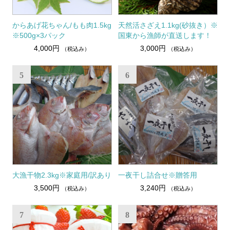
からあげ花ちゃん/もも肉1.5kg
天然活さざえ1.1kg(砂抜き）※
※500g×3パック
国東から漁師が直送します！
4,000円
3,000円
（税込み）
（税込み）
5
6
大漁干物2.3kg※家庭用/訳あり
一夜干し詰合せ※贈答用
3,500円
3,240円
（税込み）
（税込み）
7
8