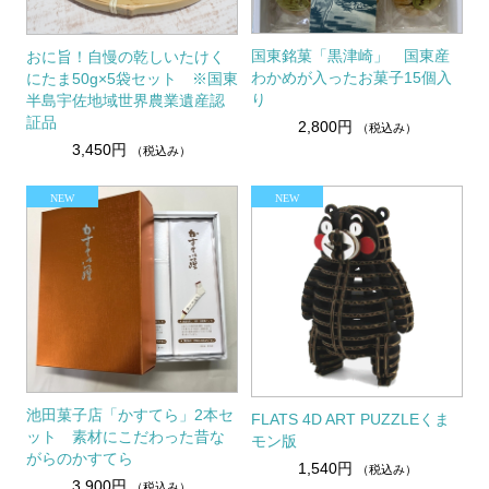
国東銘菓「黒津崎」 国東産
おに旨！自慢の乾しいたけく
わかめが入ったお菓子15個入
にたま50g×5袋セット ※国東
り
半島宇佐地域世界農業遺産認
証品
2,800円
（税込み）
3,450円
（税込み）
池田菓子店「かすてら」2本セ
FLATS 4D ART PUZZLEくま
ット 素材にこだわった昔な
モン版
がらのかすてら
1,540円
（税込み）
3,900円
（税込み）