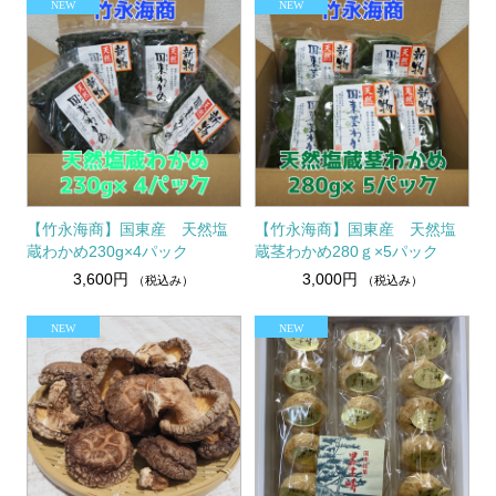
【竹永海商】国東産 天然塩
【竹永海商】国東産 天然塩
蔵わかめ230g×4パック
蔵茎わかめ280ｇ×5パック
3,600円
3,000円
（税込み）
（税込み）