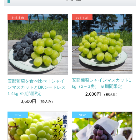
安部葡萄シャインマスカット1
安部葡萄を食べ比べ！シャイ
kg（2～3房） ※期間限定
ンマスカットとBKシードレス
1.4kg ※期間限定
2,600円
（税込み）
3,600円
（税込み）