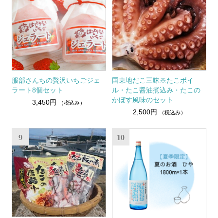
国東地だこ三昧※たこボイ
服部さんちの贅沢いちごジェ
ル・たこ醤油煮込み・たこの
ラート8個セット
かぼす風味のセット
3,450円
（税込み）
2,500円
（税込み）
9
10