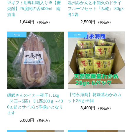
※ギフト用専用箱入り※【麦
温州みかんと不知火のドライ
焼酎】25度関の舌500ml 南
フルーツセット『み乾』 80g×
酒造
各1袋
1,644円
2,500円
（税込み）
（税込み）
【竹永海商】乾燥茎わかめカ
磯武さんのイカ一夜干し1kg
ット25ｇ×6個
（4匹～5匹）※1匹200ｇ～40
0ｇ超とサイズは不揃いとなり
3,400円
（税込み）
ます
5,000円
（税込み）