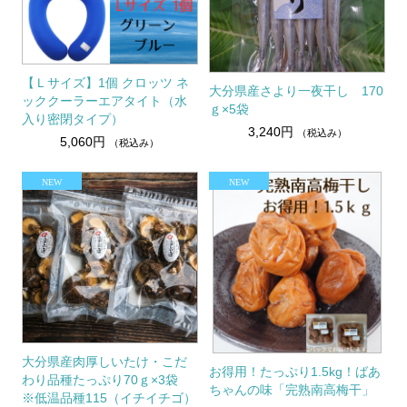
【Ｌサイズ】1個 クロッツ ネ
大分県産さより一夜干し 170
ッククーラーエアタイト（水
ｇ×5袋
入り密閉タイプ）
3,240円
（税込み）
5,060円
（税込み）
大分県産肉厚しいたけ・こだ
お得用！たっぷり1.5kg！ばあ
わり品種たっぷり70ｇ×3袋
ちゃんの味「完熟南高梅干」
※低温品種115（イチイチゴ）