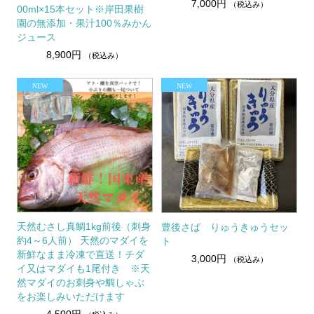
7,000円
（税込み）
00ml×15本セット※岸田果樹
園の無添加・果汁100％みかん
ジュース
8,900円
（税込み）
天然むさし真鯛1kg前後（刺身
豊後さば りゅうきゅうセッ
約4～6人前） 天然のマダイを
ト
新鮮なまま冷凍で直送！チダ
3,000円
（税込み）
イ又はマダイも1尾付き ※天
然マダイのお刺身や鯛しゃぶ
をお楽しみいただけます
4,500円