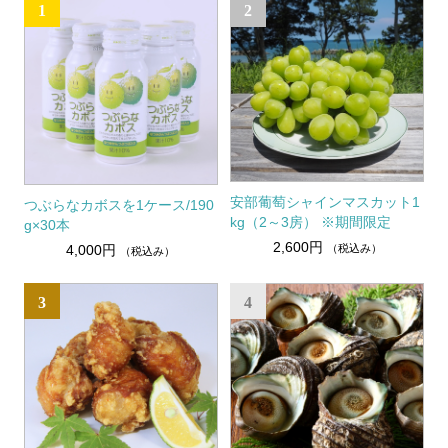
1
2
安部葡萄シャインマスカット1
つぶらなカボスを1ケース/190
kg（2～3房） ※期間限定
g×30本
2,600円
（税込み）
4,000円
（税込み）
3
4