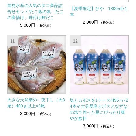
国見水産の人気のタコ商品詰
【夏季限定】ひや 1800ml×1
合せセット/たこ飯の素、たこ
本
の唐揚げ、味付け酢だこ
2,900円
（税込み）
5,000円
（税込み）
11
12
大きな天然鯛の一夜干し（大3
塩とカボスを1ケース/495ｍ×2
尾）400ｇ以上×3尾
4本※大分県産カボスとなずな
の塩で作った夏にぴったり爽
3,000円
（税込み）
やか飲料
3,960円
（税込み）