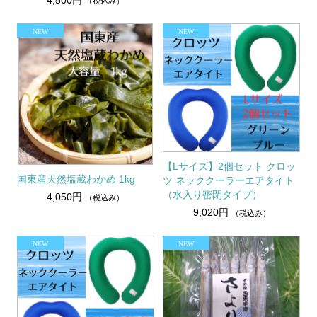
（税込み）
【Lサイズ】2個セット クロッ
国東産天然塩蔵わかめ 1kg
ツ ネッククーラーエアタイト
（水入り密閉タイプ）
4,050円
（税込み）
9,020円
（税込み）