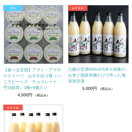
六郷の甘酒900ml×5本※国東の
【食べる甘酒】アマン・アマザ
お米と国産米麹だけで作った無
ケスイーツ おすすめ３種（バ
添加甘酒
ニラビーンズ・チョコレート・
宇治抹茶）3種×9個入り
5,000円
（税込み）
4,500円
（税込み）