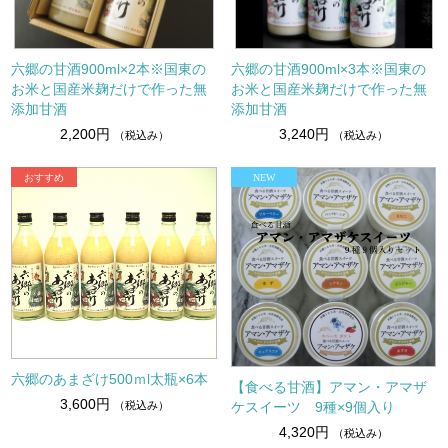
六郷の甘酒900ml×2本※国東の
六郷の甘酒900ml×3本※国東の
お米と国産米麹だけで作った無
お米と国産米麹だけで作った無
添加甘酒
添加甘酒
2,200円
3,240円
（税込み）
（税込み）
六郷のあまざけ500ｍl太瓶×6本
【食べる甘酒】アマン・アマザ
3,600円
ケスイーツ 9種×9個入り
（税込み）
4,320円
（税込み）