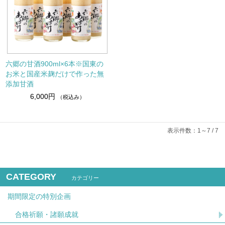
六郷の甘酒900ml×6本※国東の
お米と国産米麹だけで作った無
添加甘酒
6,000円
（税込み）
表示件数：1～7 / 7
CATEGORY
カテゴリー
期間限定の特別企画
合格祈願・諸願成就