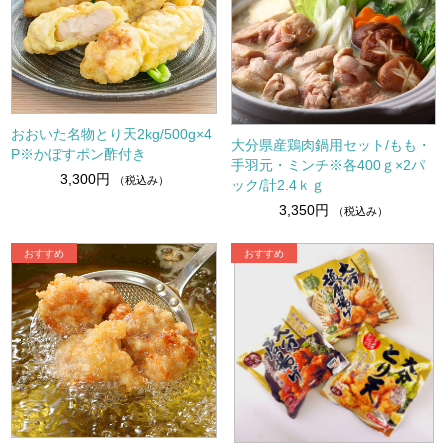
おおいた名物とり天2kg/500g×4
大分県産鶏肉鍋用セット/もも・
P※かぼすポン酢付き
手羽元・ミンチ※各400ｇ×2パ
3,300円
（税込み）
ック/計2.4ｋｇ
3,350円
（税込み）