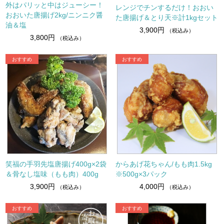
外はパリッと中はジューシー！
レンジでチンするだけ！おおい
おおいた唐揚げ2kg/ニンニク醤
た唐揚げ＆とり天※計1kgセット
油＆塩
3,900円
（税込み）
3,800円
（税込み）
笑福の手羽先塩唐揚げ400g×2袋
からあげ花ちゃん/もも肉1.5kg
＆骨なし塩味（もも肉）400g
※500g×3パック
3,900円
4,000円
（税込み）
（税込み）