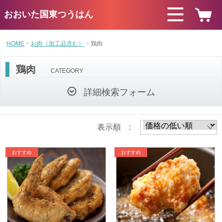
おおいた国東つうはん
HOME
お肉（加工品含む）
鶏肉
鶏肉
CATEGORY
詳細検索フォーム
表示順 :