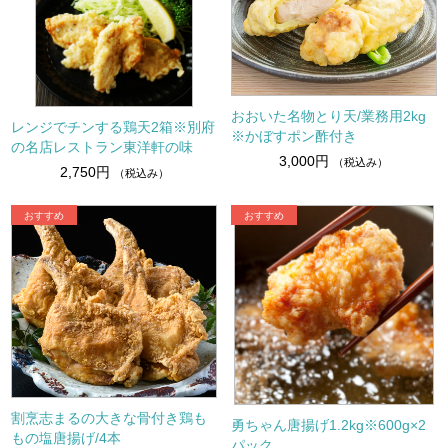
おおいた名物とり天/業務用2kg
レンジでチンする鶏天2箱※別府
※かぼすポン酢付き
の名店レストラン東洋軒の味
3,000円
（税込み）
2,750円
（税込み）
割烹志まるの大きな骨付き鶏も
勇ちゃん唐揚げ1.2kg※600g×2
もの塩唐揚げ/4本
パック