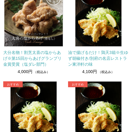
大分名物！割烹太喜の塩からあ
油で揚げるだけ！鶏天3箱※生ゆ
げ※第15回からあげグランプリ
ず胡椒付き/別府の名店レストラ
金賞受賞（塩ダレ部門）
ン東洋軒の味
4,000円
4,100円
（税込み）
（税込み）