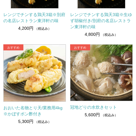
レンジでチンする鶏天3箱※別府
レンジでチンする鶏天3箱※生ゆ
の名店レストラン東洋軒の味
ず胡椒付き/別府の名店レストラ
ン東洋軒の味
4,200円
（税込み）
4,800円
（税込み）
冠地どりの水炊きセット
おおいた名物とり天/業務用4kg
※かぼすポン酢付き
5,600円
（税込み）
5,300円
（税込み）