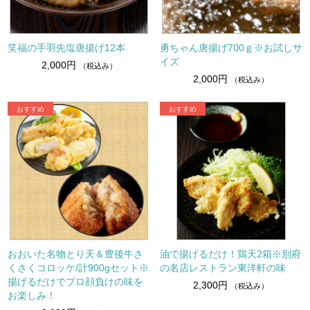
笑福の手羽先塩唐揚げ12本
勇ちゃん唐揚げ700ｇ※お試しサ
イズ
2,000円
（税込み）
2,000円
（税込み）
おおいた名物とり天＆豊後牛さ
油で揚げるだけ！鶏天2箱※別府
くさくコロッケ/計900gセット※
の名店レストラン東洋軒の味
揚げるだけでプロ顔負けの味を
2,300円
（税込み）
お楽しみ！