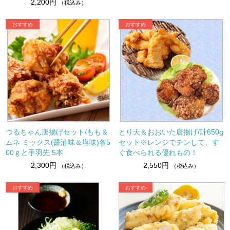
2,200円
（税込み）
つるちゃん唐揚げセット/もも＆
とり天＆おおいた唐揚げ/計650g
ムネ ミックス(醤油味＆塩味)各5
セット※レンジでチンして、す
00ｇと手羽先 5本
ぐ食べられる優れもの！
2,300円
2,550円
（税込み）
（税込み）