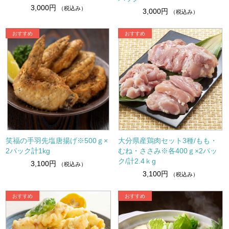
3,000円
（税込み）
3,000円
（税込み）
笑福の手羽先塩唐揚げ※500ｇ×
大分県産鶏肉セット3種/もも・
2パック計1kg
むね・ささみ※各400ｇ×2パッ
ク/計2.4ｋg
3,100円
（税込み）
3,100円
（税込み）