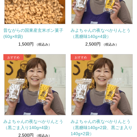
昔ながらの国東産玄米ポン菓子
みよちゃんの夜なべかりんとう
(60g×8袋)
（黒糖味140g×4袋）
1,500円
2,500円
（税込み）
（税込み）
みよちゃんの夜なべかりんとう
みよちゃんの夜なべかりんとう
（黒ごま入り140g×4袋）
（黒糖味140g×2袋、黒ごま入り
140g×2袋）
2,500円
（税込み）