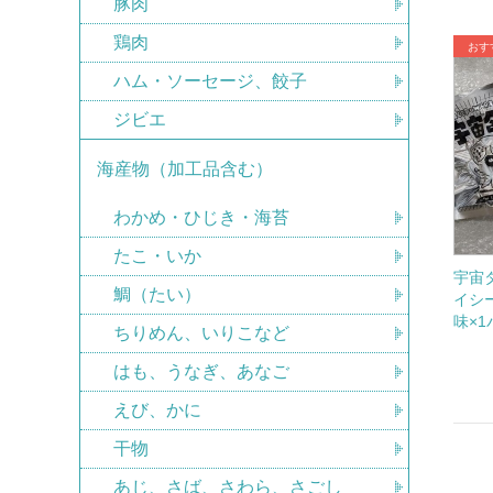
豚肉
鶏肉
ハム・ソーセージ、餃子
ジビエ
海産物（加工品含む）
わかめ・ひじき・海苔
たこ・いか
宇宙
鯛（たい）
イシ
味×
ちりめん、いりこなど
はも、うなぎ、あなご
えび、かに
干物
あじ、さば、さわら、さごし