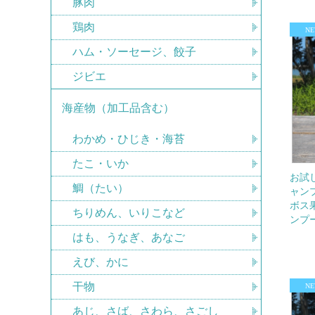
豚肉
鶏肉
ハム・ソーセージ、餃子
ジビエ
海産物（加工品含む）
わかめ・ひじき・海苔
たこ・いか
お試し
鯛（たい）
ャンプ
ボス
ちりめん、いりこなど
ンプー
はも、うなぎ、あなご
えび、かに
干物
あじ、さば、さわら、さごし