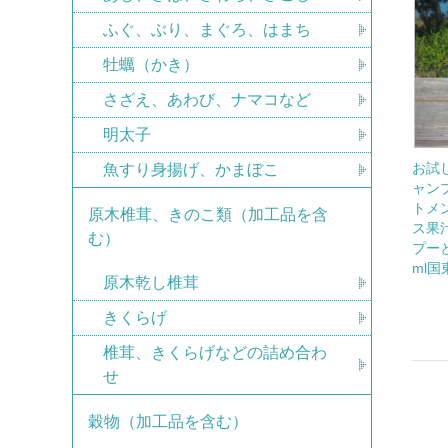
ふぐ、ぶり、まぐろ、はまち
牡蠣（かき）
さざえ、あわび、ナマコなど
明太子
お試し
魚すり身揚げ、かまぼこ
ャンプ
トメ
原木椎茸、きのこ類（加工品を含
ス果
む）
プー
ml国
原木乾し椎茸
きくらげ
椎茸、きくらげなどの詰め合わ
せ
穀物（加工品を含む）