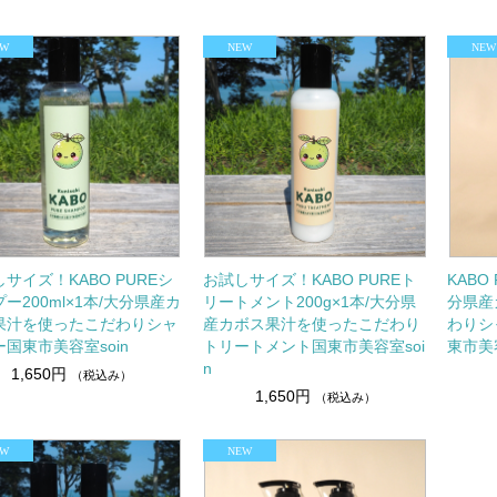
サイズ！KABO PUREシ
お試しサイズ！KABO PUREト
KABO
ー200ml×1本/大分県産カ
リートメント200g×1本/大分県
分県産
果汁を使ったこだわりシャ
産カボス果汁を使ったこだわり
わりシ
国東市美容室soin
トリートメント国東市美容室soi
東市美容
n
1,650円
（税込み）
1,650円
（税込み）