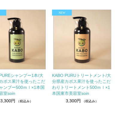
 PUREシャンプー1本/大
KABO PURUトリートメント/大
カボス果汁を使ったこだ
分県産カボス果汁を使ったこだ
ャンプー500ｍｌ×1本国
わりトリートメント500ｍｌ×1
室soin
本国東市美容室soin
3,300円
3,300円
（税込み）
（税込み）