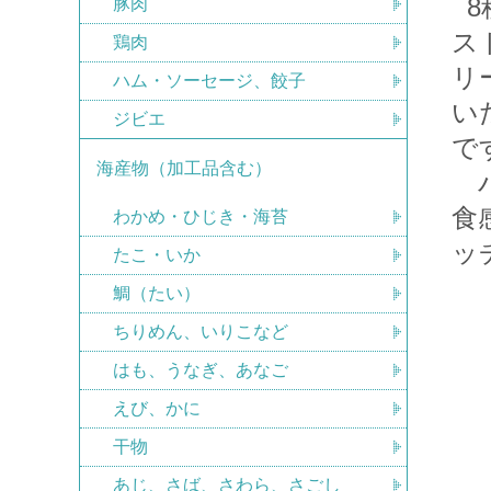
豚肉
ス
鶏肉
リ
ハム・ソーセージ、餃子
い
ジビエ
で
海産物（加工品含む）
パ
食
わかめ・ひじき・海苔
ッ
たこ・いか
鯛（たい）
ちりめん、いりこなど
はも、うなぎ、あなご
えび、かに
干物
あじ、さば、さわら、さごし