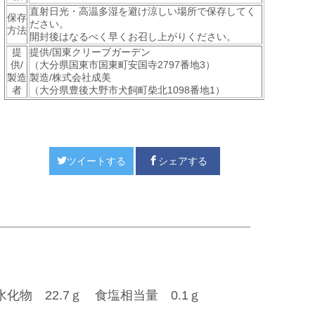
直射日光・高温多湿を避け涼しい場所で保存してく
保存
ださい。
方法
開封後はなるべく早くお召し上がりください。
提
提供/国東クリーブガーデン
供/
（大分県国東市国東町安国寺2797番地3
）
製造
製造/株式会社成美
者
（大分県豊後大野市犬飼町柴北1098番地1）
ツイートする
シェアする
水化物 22.7ｇ 食塩相当量 0.1ｇ