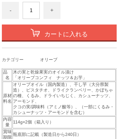
-
+
カートに入れる
カテゴリー
オリーブ
品
木の実と乾燥果実のオイル漬け
名
「オリーブコンフィ ナッツ＆お芋」
オリーブオイル（国内製造）、干し芋（大分県製
造）、ピスタチオ、ドライクランベリー、かぼちゃ
原材
の種、くるみ、ドライいちじく、カシューナッツ、
料名
アーモンド、
クコの実/調味料（アミノ酸等）、（一部にくるみ・
カシューナッツ・アーモンドを含む）
内容
114g×2個（箱入り）
量
賞味
瓶底部に記載（製造日から240日）
期限