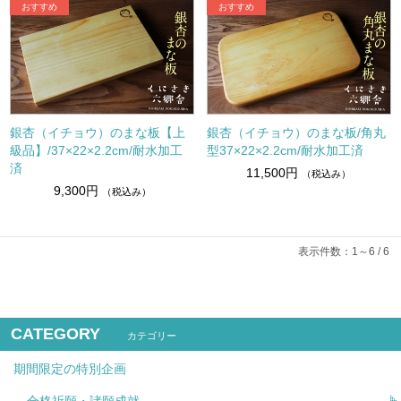
銀杏（イチョウ）のまな板【上
銀杏（イチョウ）のまな板/角丸
級品】/37×22×2.2cm/耐水加工
型37×22×2.2cm/耐水加工済
済
11,500円
（税込み）
9,300円
（税込み）
表示件数：1～6 / 6
CATEGORY
カテゴリー
期間限定の特別企画
合格祈願・諸願成就