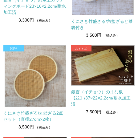
ィングボード23×16×2.2cm/耐水
加工済
3,300円
（税込み）
くにさき竹盛ざる/角盆ざると菜
箸付き
3,500円
（税込み）
銀杏（イチョウ）のまな板
【並】/37×22×2.2cm/耐水加工
済
7,500円
（税込み）
くにさき竹盛ざる/丸盆ざる2点
セット（直径27cm×2枚）
3,500円
（税込み）