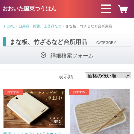
おおいた国東つうはん
HOME
日用品、雑貨、工芸品など
まな板、竹ざるなど台所用品
まな板、竹ざるなど台所用品
CATEGORY
詳細検索フォーム
表示順 :
銀杏（イチョウ）の卓上カッテ