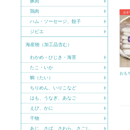
豚肉
鶏肉
ハム・ソーセージ、餃子
ジビエ
海産物（加工品含む）
わかめ・ひじき・海苔
たこ・いか
おも
鯛（たい）
ちりめん、いりこなど
はも、うなぎ、あなご
えび、かに
干物
あじ、さば、さわら、さごし