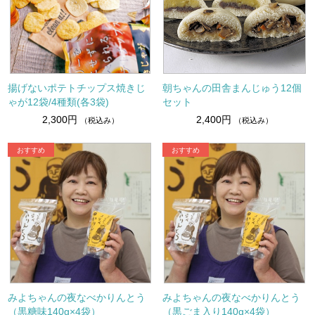
揚げないポテトチップス焼きじ
朝ちゃんの田舎まんじゅう12個
ゃが12袋/4種類(各3袋)
セット
2,300円
2,400円
（税込み）
（税込み）
みよちゃんの夜なべかりんとう
みよちゃんの夜なべかりんとう
（黒糖味140g×4袋）
（黒ごま入り140g×4袋）