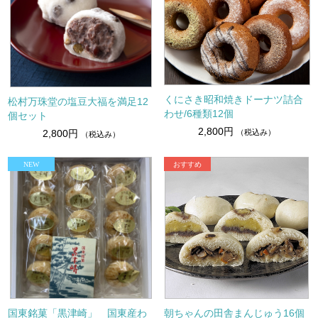
くにさき昭和焼きドーナツ詰合
松村万珠堂の塩豆大福を満足12
わせ/6種類12個
個セット
2,800円
（税込み）
2,800円
（税込み）
国東銘菓「黒津崎」 国東産わ
朝ちゃんの田舎まんじゅう16個