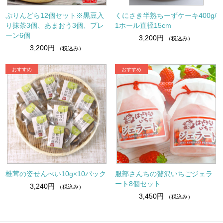
ぷりんどら12個セット※黒豆入
くにさき半熟ちーずケーキ400g/
り抹茶3個、あまおう3個、プレ
1ホール直径15cm
ーン6個
3,200円
（税込み）
3,200円
（税込み）
椎茸の姿せんべい10g×10パック
服部さんちの贅沢いちごジェラ
ート8個セット
3,240円
（税込み）
3,450円
（税込み）