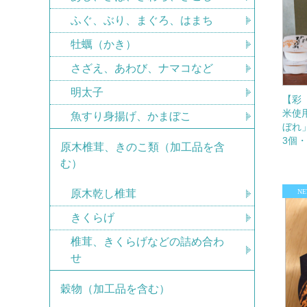
ふぐ、ぶり、まぐろ、はまち
牡蠣（かき）
さざえ、あわび、ナマコなど
明太子
【彩
米使
魚すり身揚げ、かまぼこ
ぼれ
3個
原木椎茸、きのこ類（加工品を含
む）
原木乾し椎茸
きくらげ
椎茸、きくらげなどの詰め合わ
せ
穀物（加工品を含む）