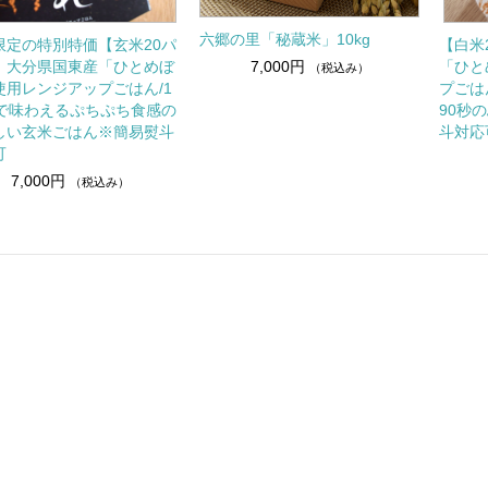
六郷の里「秘蔵米」10kg
限定の特別特価【玄米20パ
【白米
7,000円
】大分県国東産「ひとめぼ
「ひと
（税込み）
使用レンジアップごはん/1
プごは
秒で味わえるぷちぷち食感の
90秒
しい玄米ごはん※簡易熨斗
斗対応
可
7,000円
（税込み）