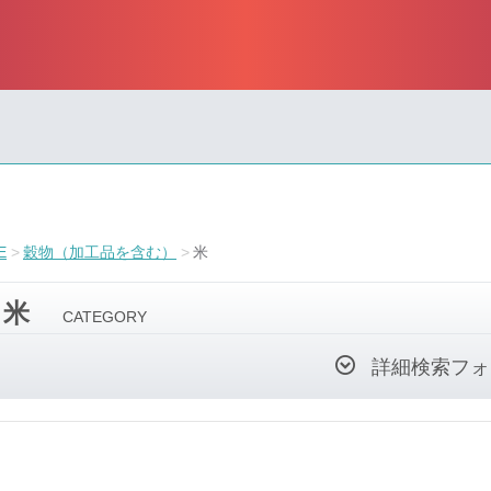
E
穀物（加工品を含む）
米
米
CATEGORY
詳細検索フォ