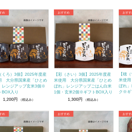
【穂（
（くろ）3個】2025年度産
【彩（さい）3個】2025年度産
米使用
用 大分県国東産「ひとめ
米使用 大分県国東産「ひとめ
ぼれ」
」レンジアップ玄米3個※
ぼれ」レンジアップごはん白米
ク※ギ
トBOX入り
1個・玄米2個※ギフトBOX入り
1,200円
1,300円
（税込み）
（税込み）