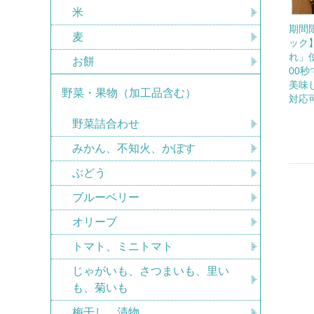
米
期間
麦
ック
れ」
お餅
00
美味
野菜・果物（加工品含む）
対応
野菜詰合わせ
みかん、不知火、かぼす
ぶどう
ブルーベリー
オリーブ
トマト、ミニトマト
じゃがいも、さつまいも、里い
も、菊いも
梅干し、漬物