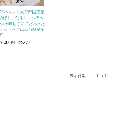
20パック】大分県国東産
めぼれ」使用レンジアッ
ん/美味しさにこだわった
のふっくらごはん※簡易熨
可
9,000円
（税込み）
表示件数：1～11 / 11