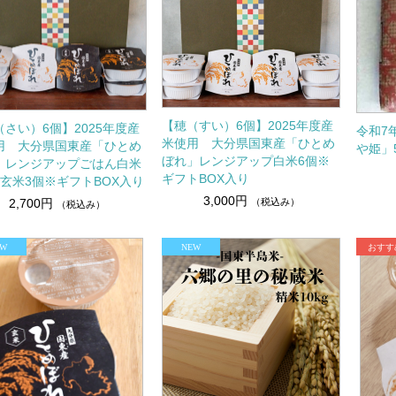
【穂（すい）6個】2025年度産
（さい）6個】2025年度産
令和7
米使用 大分県国東産「ひとめ
用 大分県国東産「ひとめ
や姫」
ぼれ」レンジアップ白米6個※
」レンジアップごはん白米
ギフトBOX入り
・玄米3個※ギフトBOX入り
3,000円
（税込み）
2,700円
（税込み）