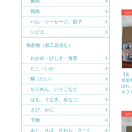
豚肉
鶏肉
ハム・ソーセージ、餃子
ジビエ
海産物（加工品含む）
わかめ・ひじき・海苔
たこ・いか
【玄
鯛（たい）
米使
ぼれ
ちりめん、いりこなど
ギフ
はも、うなぎ、あなご
えび、かに
干物
あじ、さば、さわら、さごし