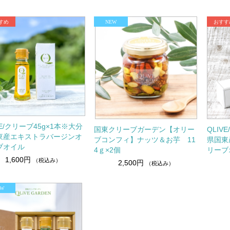
VE/クリーブ45g×1本※大分
国東クリーブガーデン【オリー
QLIV
東産エキストラバージンオ
ブコンフィ】ナッツ＆お芋 11
県国東
ブオイル
4ｇ×2個
リーブ
1,600円
（税込み）
2,500円
（税込み）