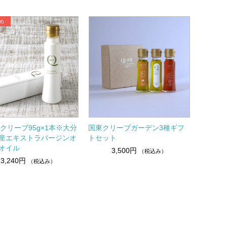
E/クリーブ95g×1本※大分
国東クリーブガーデン3種ギフ
産エキストラバージンオ
トセット
オイル
3,500円
（税込み）
3,240円
（税込み）