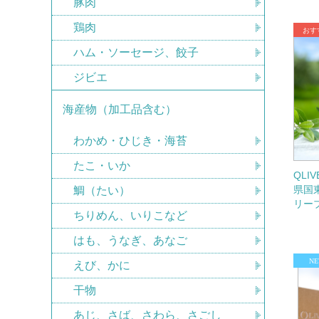
豚肉
鶏肉
ハム・ソーセージ、餃子
ジビエ
海産物（加工品含む）
わかめ・ひじき・海苔
たこ・いか
QLI
県国
鯛（たい）
リー
ちりめん、いりこなど
はも、うなぎ、あなご
えび、かに
干物
あじ、さば、さわら、さごし