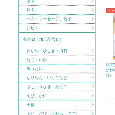
豚肉
鶏肉
ハム・ソーセージ、餃子
ジビエ
海産物（加工品含む）
わかめ・ひじき・海苔
たこ・いか
健康
鯛（たい）
びわ
袋）
ちりめん、いりこなど
はも、うなぎ、あなご
えび、かに
干物
あじ、さば、さわら、さごし