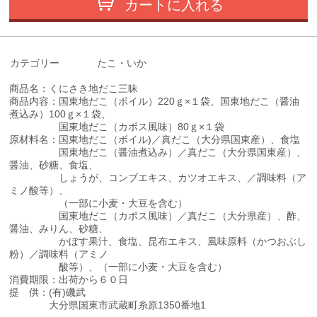
カートに入れる
カテゴリー
たこ・いか
商品名：くにさき地だこ三昧
商品内容：国東地だこ（ボイル）220ｇ×１袋、国東地だこ（醤油
煮込み）100ｇ×１袋、
国東地だこ（カボス風味）80ｇ×１袋
原材料名：国東地だこ（ボイル)／真だこ（大分県国東産）、食塩
国東地だこ（醤油煮込み）／真だこ（大分県国東産）、
醤油、砂糖、食塩、
しょうが、コンブエキス、カツオエキス、／調味料（ア
ミノ酸等）、
（一部に小麦・大豆を含む）
国東地だこ（カボス風味）／真だこ（大分県産）、酢、
醤油、みりん、砂糖、
かぼす果汁、食塩、昆布エキス、風味原料（かつおぶし
粉）／調味料（アミノ
酸等）、（一部に小麦・大豆を含む）
消費期限：出荷から６０日
提 供：(有)磯武
大分県国東市武蔵町糸原1350番地1