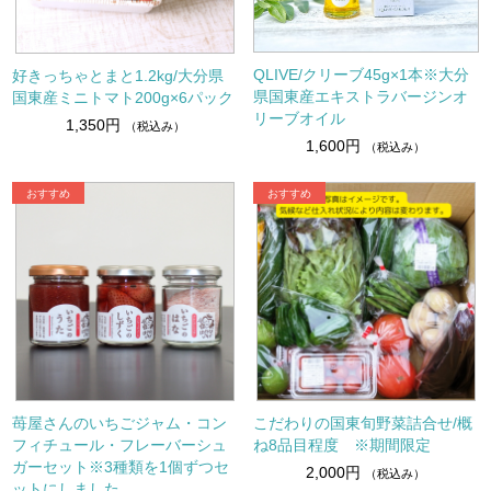
QLIVE/クリーブ45g×1本※大分
好きっちゃとまと1.2kg/大分県
県国東産エキストラバージンオ
国東産ミニトマト200g×6パック
リーブオイル
1,350円
（税込み）
1,600円
（税込み）
苺屋さんのいちごジャム・コン
こだわりの国東旬野菜詰合せ/概
フィチュール・フレーバーシュ
ね8品目程度 ※期間限定
ガーセット※3種類を1個ずつセ
2,000円
（税込み）
ットにしました