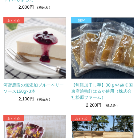
2,000円
（税込み）
河野農園の無添加ブルーベリー
【無添加干し芋】90ｇ×4袋※国
ソース150g×3本
東産追熟紅はるか使用（株式会
社松原ファーム）
2,100円
（税込み）
2,200円
（税込み）