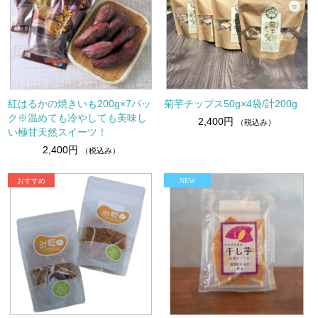
紅はるかの焼きいも200g×7パッ
菊芋チップス50g×4袋/計200g
ク※温めても冷やしても美味し
2,400円
（税込み）
い極甘天然スイーツ！
2,400円
（税込み）