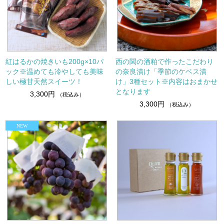
紅はるかの焼きいも200g×10パ
西の関の酒粕で作ったこだわり
ック※温めても冷やしても美味
の奈良漬け「季節のケベス漬
しい極甘天然スイーツ！
け」3種セット※内容はおまかせ
となります
3,300円
（税込み）
3,300円
（税込み）