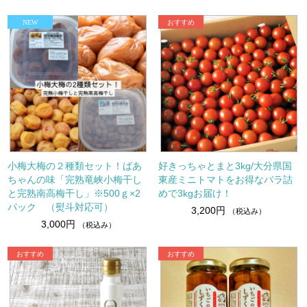
小梅大梅の２種類セット！ばあ
好きっちゃとまと3kg/大分県国
ちゃんの味「完熟竜峡小梅干し
東産ミニトマトをお得なバラ詰
と完熟南高梅干し」※500ｇ×2
めで3kgお届け！
パック （熨斗対応可）
3,200円
（税込み）
3,000円
（税込み）