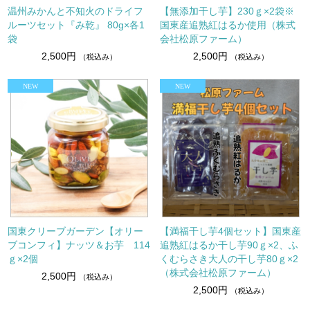
温州みかんと不知火のドライフ
【無添加干し芋】230ｇ×2袋※
ルーツセット『み乾』 80g×各1
国東産追熟紅はるか使用（株式
袋
会社松原ファーム）
2,500円
2,500円
（税込み）
（税込み）
国東クリーブガーデン【オリー
【満福干し芋4個セット】国東産
ブコンフィ】ナッツ＆お芋 114
追熟紅はるか干し芋90ｇ×2、ふ
ｇ×2個
くむらさき大人の干し芋80ｇ×2
（株式会社松原ファーム）
2,500円
（税込み）
2,500円
（税込み）