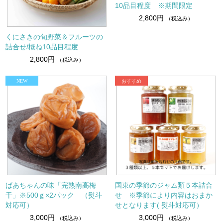
10品目程度 ※期間限定
2,800円
（税込み）
くにさきの旬野菜＆フルーツの
詰合せ/概ね10品目程度
2,800円
（税込み）
ばあちゃんの味「完熟南高梅
国東の季節のジャム類５本詰合
干」※500ｇ×2パック （熨斗
せ ※季節により内容はおまか
対応可）
せとなります( 熨斗対応可）
3,000円
3,000円
（税込み）
（税込み）