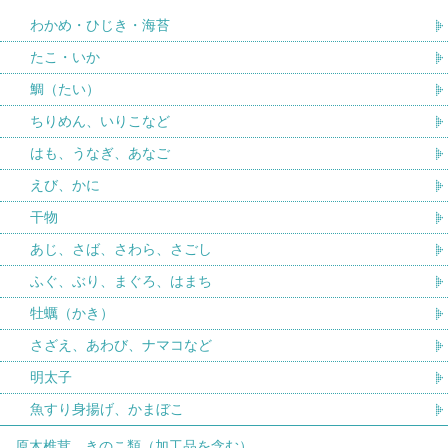
わかめ・ひじき・海苔
たこ・いか
鯛（たい）
ちりめん、いりこなど
はも、うなぎ、あなご
えび、かに
干物
あじ、さば、さわら、さごし
ふぐ、ぶり、まぐろ、はまち
牡蠣（かき）
さざえ、あわび、ナマコなど
明太子
魚すり身揚げ、かまぼこ
原木椎茸、きのこ類（加工品を含む）