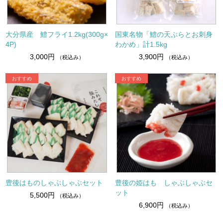
大分県産 鱧フライ1.2kg(300g×
国東名物「鱧の天ぷらとお刺身
4P)
わかめ」計1.5kg
3,000円
3,900円
（税込み）
（税込み）
豊後はものしゃぶしゃぶセット
豊後の姫はも しゃぶしゃぶセ
ット
5,500円
（税込み）
6,900円
（税込み）