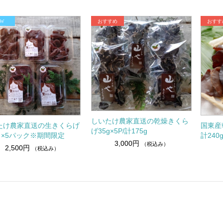
しいたけ農家直送の乾燥きくら
たけ農家直送の生きくらげ
国東産
げ35g×5P/計175g
ｇ×5パック※期間限定
計240
3,000円
（税込み）
2,500円
（税込み）