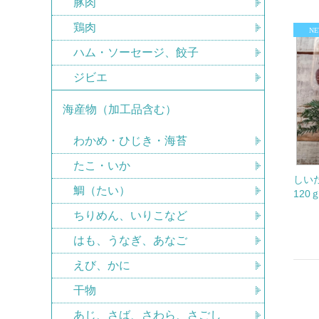
豚肉
鶏肉
ハム・ソーセージ、餃子
ジビエ
海産物（加工品含む）
わかめ・ひじき・海苔
たこ・いか
しい
鯛（たい）
120
ちりめん、いりこなど
はも、うなぎ、あなご
えび、かに
干物
あじ、さば、さわら、さごし