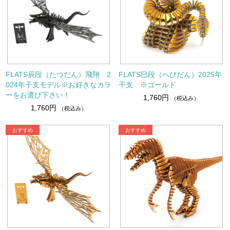
FLATS辰段（たつだん）飛翔 2
FLATS巳段（へびだん）2025年
024年干支モデル※お好きなカラ
干支 ※ゴールド
ーをお選び下さい！
1,760円
（税込み）
1,760円
（税込み）