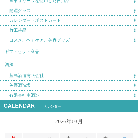
国東オリーブを使用した日用品
開運グッズ
カレンダー・ポストカード
竹工芸品
コスメ、ヘアケア、美容グッズ
ギフトセット商品
酒類
萱島酒造有限会社
矢野酒造場
有限会社南酒造
CALENDAR
カレンダー
2026年08月
日
月
火
水
木
金
土