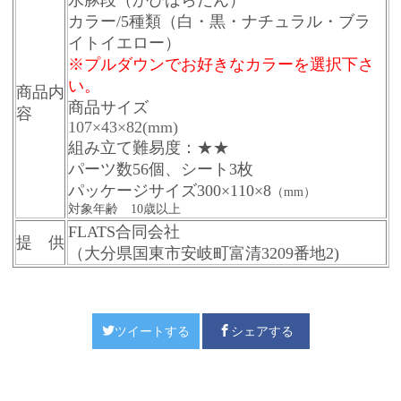
水豚段（かぴばらだん）
カラー/5種類（白・黒・ナチュラル・ブラ
イトイエロー）
※プルダウンでお好きなカラーを選択下さ
い。
商品内
商品サイズ
容
107×43×82(mm)
組み立て難易度：★★
パーツ数56個、シート3枚
パッケージサイズ300×110×8
（mm）
対象年齢 10歳以上
FLATS合同会社
提 供
（大分県国東市安岐町富清3209番地2)
ツイートする
シェアする