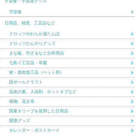
宇宙食・宇宙港グッズ
宇宙食
日用品、雑貨、工芸品など
クロッツやわらか湯たんぽ
クロッツひんやりグッズ
まな板、竹ざるなど台所用品
七島イ工芸品・草履
猪・鹿肉加工品（ペット用）
段ボールクラフト
温泉の素、入浴剤、ホットタブなど
植物、花き等
国東オリーブを使用した日用品
開運グッズ
カレンダー・ポストカード