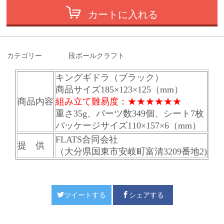
カートに入れる
カテゴリー
段ボールクラフト
キングギドラ（ブラック）
商品サイズ
185×123×125（mm）
商品内容
組み立て難易度：★★
★★
★★
重さ35g、パーツ数349個、シート7枚
パッケージサイズ110
×157×6（mm）
FLATS合同会社
提 供
（大分県国東市安岐町富清3209番地2)
ツイートする
シェアする