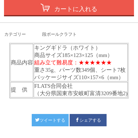
カートに入れる
カテゴリー
段ボールクラフト
キングギドラ（ホワイト）
商品サイズ
185×123×125（mm）
商品内容
組み立て難易度：★★
★★
★★
重さ35g、パーツ数349個、シート7枚
パッケージサイズ110
×157×6（mm）
FLATS合同会社
提 供
（大分県国東市安岐町富清3209番地2)
ツイートする
シェアする