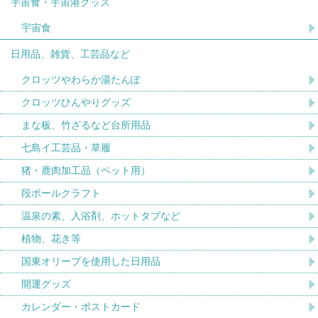
宇宙食・宇宙港グッズ
宇宙食
日用品、雑貨、工芸品など
クロッツやわらか湯たんぽ
クロッツひんやりグッズ
まな板、竹ざるなど台所用品
七島イ工芸品・草履
猪・鹿肉加工品（ペット用）
段ボールクラフト
温泉の素、入浴剤、ホットタブなど
植物、花き等
国東オリーブを使用した日用品
開運グッズ
カレンダー・ポストカード