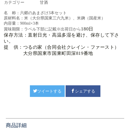
カテゴリー
甘酒
名 称：六郷のあまざけ3本セット
原材料名：米（大分県国東三六九米）、米麹（国産米）
内容量：900ml×3本
180日
賞味期限：ラベル下部に記載※出荷日から
保存方法：直射日光・高温多湿を避け、保存して下さ
い。
提 供：つるの家（合同会社クレイン・ファースト）
大分県国東市国東町田深819番地
ツイートする
シェアする
商品詳細