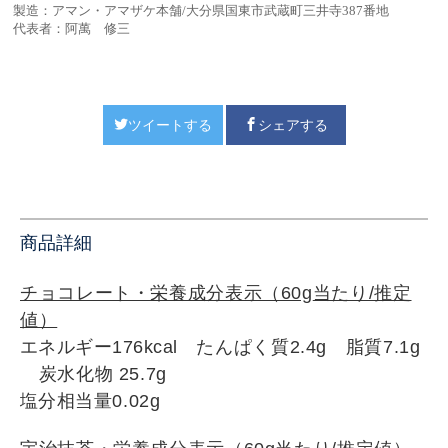
製造：アマン・アマザケ本舗/
大分県国東市武蔵町三井寺387番地
代表者：阿萬 修三
ツイートする
シェアする
商品詳細
チョコレート・栄養成分表示（60g
当たり/推定
値）
エネルギー176kcal
たんぱく質2.4g
脂質7.1g
炭水化物 25.7
g
塩分相当量0
.02g