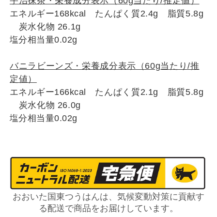
宇治抹茶・栄養成分表示（60g
当たり/推定値）
エネルギー168kcal
たんぱく質2.4g
脂質5.8g
炭水化物 26.1
g
塩分相当量0.02
g
バニラビーンズ・栄養成分表示（60g
当たり/推
定値）
エネルギー166kcal
たんぱく質2.1g
脂質5.8g
炭水化物 26.0
g
塩分相当量0.02
g
おおいた国東つうはんは、気候変動対策に貢献す
る配送で商品をお届けしています。