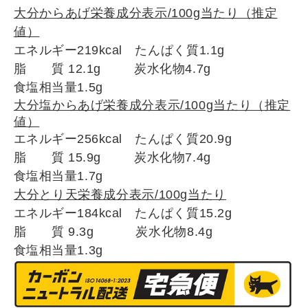
大分からあげ栄養成分表示/100g
当たり（推定
値）
エネルギー219kcal
たんぱく質1.1g
脂 質 12.1g
炭水化物4.7
g
食塩相当量1
.5g
大分塩からあげ栄養成分表示/100g
当たり（推定
値）
エネルギー256kcal
たんぱく質20.9g
脂 質 15.9g
炭水化物7.4
g
食塩相当量1
.7g
大分とり天栄養成分表示/100g
当たり
エネルギー184kcal
たんぱく質15.2g
脂 質 9.3g
炭水化物8.4
g
食塩相当量1
.3g