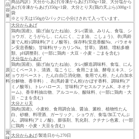
商品内訳）大分からあげ(冷凍からあげ)350g×1袋、大分塩から
品
あげ(冷凍からあげ)350g×1袋、
大分とり天(鶏の天ぷら)300g×1
容
袋
量
※とり天は150gが2パックに小分けされて入っています。
大分からあげ
鶏肉(国産)、揚げ油(なたね油)、タレ(醤油、みりん、食塩、シ
ョウガ、とうがらし、にんにく、ごま油、こしょう)、衣(馬鈴
薯でん粉)/調味料(アミノ酸等)、保存料(安息香酸Na、パラオキ
ン安息香酸)、甘味料(サッカリンNa、甘草)、酒精、増粘多糖
類、pH調整剤、(一部に鶏肉・大豆・小麦・ごまを含む)
大分塩からあげ
鶏肉(国産)、揚げ油(なたね油)、タレ(醸造調味料、食塩、にん
原
にくペースト、清酒、塩こうじ、食用ごま油、酵母エキス、シ
材
ョウガペースト、たん白自己消化物、食用でん粉、たん白加水
料
分解物、香辛料）、衣(馬鈴薯でん粉)/かぼす香料、
調味料(ア
ミノ酸等)、トレハロース、甘味料(アセスルファムK、ネオテ
ーム)、香辛料抽出物、アルコール、酸味料、(一部に鶏肉・大
豆・ごまを含む)
大分とり天
鶏肉(国産)、小麦粉、食用調合油、醤油、澱粉、植物性たん
白、砂糖、料理酒、ガーリック、ショウガ、食塩/加工
でんぷ
ん、
調味料(アミノ酸)、膨張剤、乳化剤、クチナシ色素、(一部
に鶏肉・小麦・大豆を含む)
賞
大分からあげ
/製造日から270日
味