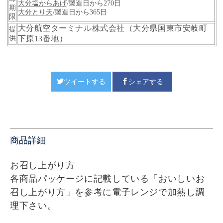
大分塩からあげ
/製造日から270日
期
大分とり天
/製造日から365日
限
大分航空ターミナル株式会社
（大分県国東市安岐町
提
供
下原13番地）
ツイートする
シェアする
商品詳細
お召し上がり方
各商品パッケージに記載している「おいしいお
召し上がり方」を参考に電子レンジで加熱し調
理下さい。