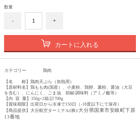
数量
-
+
カートに入れる
カテゴリー
鶏肉
【名 称】鶏肉天ぷら（加熱用）
【原材料名】鶏もも肉(国産）、小麦粉、鶏卵、澱粉、醤油（大豆
を含む）、にんにく、ごま油、胡椒/調味料（アミノ酸等）
【内 容 量】350g×2箱/計700g
【賞味期限】出荷日から冷凍で150日（-18度以下にて保存）
大分県国東市安岐町下原
【商品提供】大分航空ターミナル(株)/
13番地