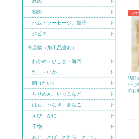
豚肉
鶏肉
ハム・ソーセージ、餃子
ジビエ
海産物（加工品含む）
わかめ・ひじき・海苔
たこ・いか
諸願成
鯛（たい）
※七
のお
ちりめん、いりこなど
はも、うなぎ、あなご
えび、かに
干物
あじ、さば、さわら、さごし