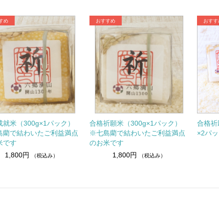
就米（300g×1パック）
合格祈願米（300g×1パック）
合格祈
島藺で結わいたご利益満点
※七島藺で結わいたご利益満点
×2パ
米です
のお米です
1,800円
1,800円
（税込み）
（税込み）