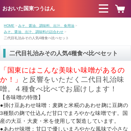
おおいた国東つうはん
HOME
みそ、醤油、調味料、出汁、食用油
みそ、醤油、出汁、調味料の詰合わせ
二代目礼治みその人気4種食べ比べセット
二代目礼治みその人気4種食べ比べセット
「国東にはこんな美味い味噌があるの
か！」
と反響をいただく二代目礼治味
噌。４種食べ比べでお届けします！
【各味噌の特徴】
●掛け豆あわせ味噌：
麦麹と米糀のあわせ麹に豆麹の
3種類の麹で仕込んだ甘口でまろやかな味噌です。国
産の大豆・大麦・米を使用して製造しています。
●あわせ味噌：甘口で優しいまろやかな風味で小さな