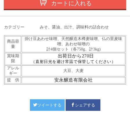
カートに入れる
カテゴリー
みそ、醤油、出汁、調味料の詰合わせ
掛け豆あわせ味噌、天然醸造木樽麦味噌、仏の里麦味
商品容
噌、あわせ味噌の
量
計4個セット（各750g、計3kg)
出荷日から270日
賞味期
限
（直射日光を避け常温で保管してください）
アレル
大豆、大麦
ギー
安永醸造有限会社
提 供
ツイートする
シェアする