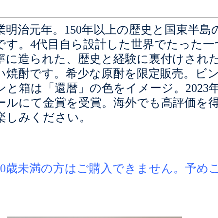
業明治元年。150年以上の歴史と国東半
です。4代目自ら設計した世界でたった一
寧に造られた、歴史と経験に裏付けされ
い焼酎です。希少な原酎を限定販売。ビ
ンと箱は「還暦」の色をイメージ。2023年のパ
ールにて金賞を受賞。海外でも高評価を
楽しみください。
20歳未満の方はご購入できません。予め