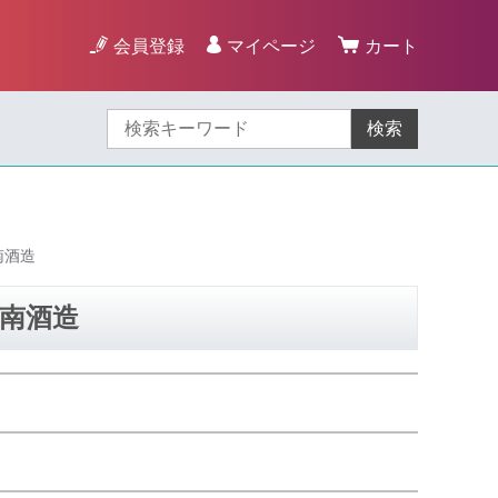
会員登録
マイページ
カート
検索
南酒造
 南酒造