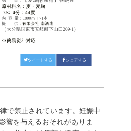
【麦焼酎原酎】喜納屋
品 目：
原材料名：麦・麦麹
ｱﾙｺｰﾙ分：44度
内 容 量：
18
00ｍｌ×1本
提 供：
有限会社 南酒造
（
大分県国東市安岐町下山口269-1
）
※簡易熨斗対応
ツイートする
シェアする
法律で禁止されています。
妊娠中
悪影響を与えるおそれがありま