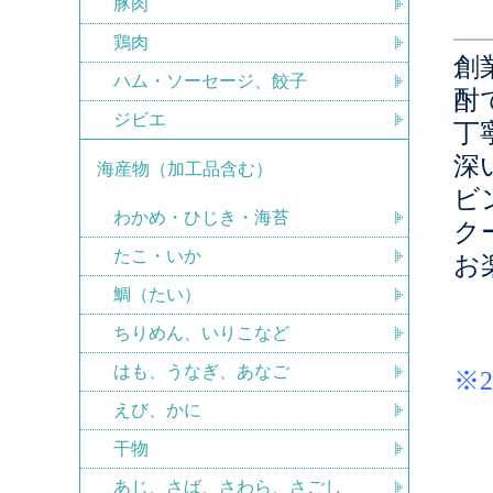
豚肉
鶏肉
創
ハム・ソーセージ、餃子
酎
ジビエ
丁
深
海産物（加工品含む）
ビ
わかめ・ひじき・海苔
ク
たこ・いか
お
鯛（たい）
ちりめん、いりこなど
はも、うなぎ、あなご
※
えび、かに
干物
あじ、さば、さわら、さごし