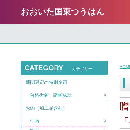
おおいた国東つうはん
CATEGORY
HOM
カテゴリー
期間限定の特別企画
合格祈願・諸願成就
贈
お肉（加工品含む）
「
牛肉