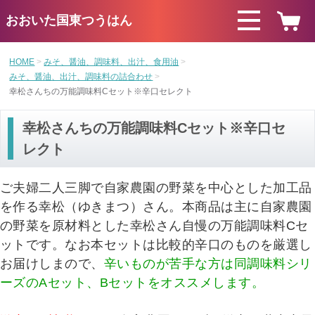
おおいた国東つうはん
HOME
みそ、醤油、調味料、出汁、食用油
みそ、醤油、出汁、調味料の詰合わせ
幸松さんちの万能調味料Cセット※辛口セレクト
幸松さんちの万能調味料Cセット※辛口セ
レクト
ご夫婦二人三脚で自家農園の野菜を中心とした加工品
を作る幸松（ゆきまつ）さん。本商品は主に自家農園
の野菜を原材料とした幸松さん自慢の万能調味料Cセ
ットです。なお本セットは比較的辛口のものを厳選し
お届けしまので、
辛いものが苦手な方は同調味料シリ
ーズのAセット、Bセットをオススメします。