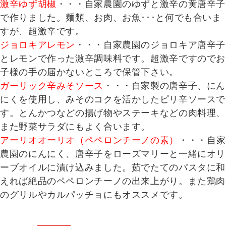
激辛ゆず胡椒
・・・自家農園のゆずと激辛の黄唐辛子
で作りました。麺類、お肉、お魚･･･と何でも合いま
すが、超激辛です。
ジョロキアレモン
・・・自家農園のジョロキア唐辛子
とレモンで作った激辛調味料です。超激辛ですのでお
子様の手の届かないところで保管下さい。
ガーリック辛みそソース
・・・自家製の唐辛子、にん
にくを使用し、みそのコクを活かしたピリ辛ソースで
す。とんかつなどの揚げ物やステーキなどの肉料理、
また野菜サラダにもよく合います。
アーリオオーリオ（ペペロンチーノの素）
・・・自家
農園のにんにく、唐辛子をローズマリーと一緒にオリ
ーブオイルに漬け込みました。茹でたてのパスタに和
えれば絶品のペペロンチーノの出来上がり。また鶏肉
のグリルやカルパッチョにもオススメです。