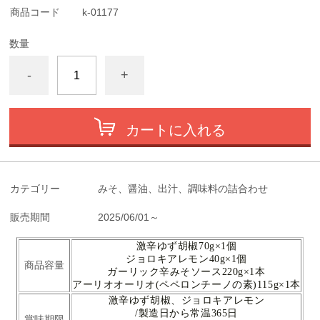
商品コード
k-01177
数量
-
+
カートに入れる
カテゴリー
みそ、醤油、出汁、調味料の詰合わせ
販売期間
2025/06/01～
激辛ゆず胡椒70g×1個
ジョロキアレモン40g×1個
商品容量
ガーリック辛みそソース220g×1本
アーリオオーリオ(ペペロンチーノの素)115g×1本
激辛ゆず胡椒、ジョロキアレモン
/製造日から常温365日
賞味期限