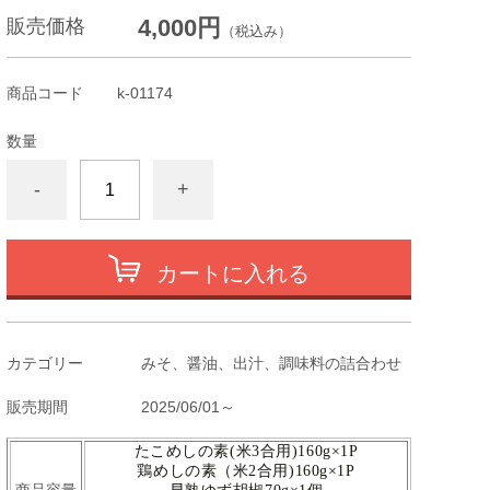
4,000円
販売価格
（税込み）
商品コード
k-01174
数量
-
+
カートに入れる
カテゴリー
みそ、醤油、出汁、調味料の詰合わせ
販売期間
2025/06/01～
たこめしの素(米3合用)160g×1P
鶏めしの素（米2合用)160g×1P