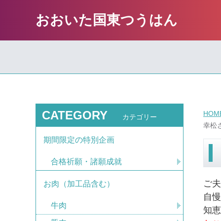
おおいた国東つうはん
CATEGORY
HOM
カテゴリー
幸松
期間限定の特別企画
合格祈願・諸願成就
ご
お肉（加工品含む）
自
牛肉
知