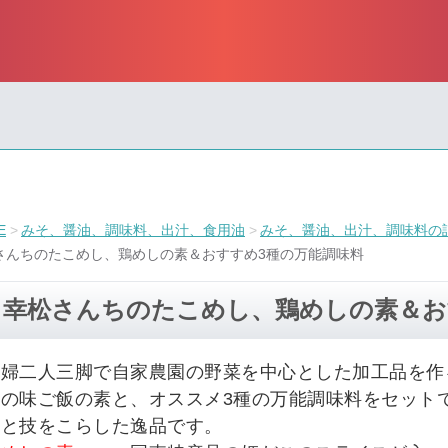
E
みそ、醤油、調味料、出汁、食用油
みそ、醤油、出汁、調味料の
さんちのたこめし、鶏めしの素＆おすすめ3種の万能調味料
幸松さんちのたこめし、鶏めしの素＆お
夫婦二人三脚で自家農園の野菜を中心とした加工品を作
慢の味ご飯の素と、オススメ3種の万能調味料をセット
恵と技をこらした逸品です。