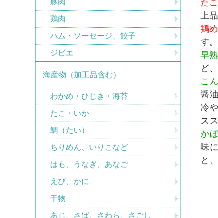
豚肉
た
上
鶏肉
鶏
ハム・ソーセージ、餃子
す
ジビエ
早
ど
海産物（加工品含む）
こ
醤
わかめ・ひじき・海苔
冷
たこ・いか
ス
鯛（たい）
か
味
ちりめん、いりこなど
と
はも、うなぎ、あなご
えび、かに
干物
あじ、さば、さわら、さごし