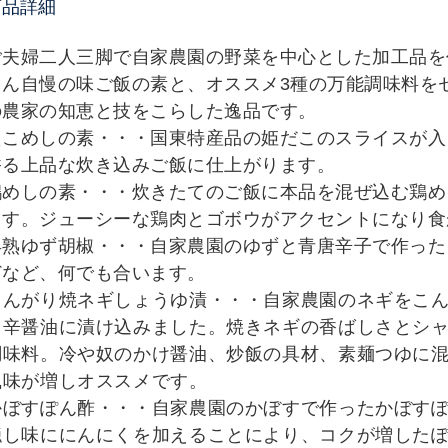
商品詳細
ご夫婦二人三脚で自家農園の野菜を中心とした加工品を
さん自慢の味ご飯の素と、オススメ3種の万能調味料を
の農家の知恵と技をこらした逸品です。
たこめしの素・・・国東特産品の姫だこのスライスが入
香る上品な炊き込みご飯に仕上がります。
鶏めしの素・・・炊きたてのご飯に本品を混ぜ込む鶏め
ます。ジューシーな鶏肉とゴボウがアクセントになり食
早熟ゆず胡椒・・・自家農園のゆずと青唐辛子で作った
どなど、何でも合います。
こんがり焼ネギしょうゆ漬・・・自家農園のネギをこ
旨辛醤油に漬け込みました。焼きネギの香ばしさとシ
調味料。冷や奴のかけ醤油、炒飯の具材、素麺つゆに
風味が増しオススメです。
かぼすぽん酢・・・自家農園のかぼすで作ったかぼす
隠し味ににんにくを加えることにより、コクが増した