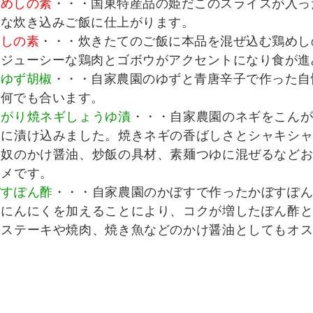
こめしの素
・・・国東特産品の姫だこのスライスが入っ
品な炊き込みご飯に仕上がります。
めしの素
・・・炊きたてのご飯に本品を混ぜ込む鶏めし
。ジューシーな鶏肉とゴボウがアクセントになり食が進
熟ゆず胡椒
・・・自家農園のゆずと青唐辛子で作った自
、何でも合います。
んがり焼ネギしょうゆ漬
・・・自家農園のネギをこん
油に漬け込みました。焼きネギの香ばしさとシャキシ
や奴のかけ醤油、炒飯の具材、素麺つゆに混ぜるなど
スメです。
ぼすぽん酢
・・・自家農園のかぼすで作ったかぼすぽ
ににんにくを加えることにより、コクが増したぽん酢
、ステーキや焼肉、焼き魚などのかけ醤油としてもオ