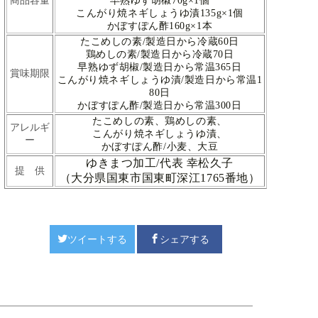
商品容量
早熟ゆず胡椒70g×1個
こんがり焼ネギしょうゆ漬135g×1個
かぼすぽん酢160g×1本
たこめしの素/製造日から冷蔵60日
鶏めしの素/製造日から冷蔵70日
早熟ゆず胡椒
/製造日から常温365日
賞味期限
こんがり焼ネギしょうゆ漬/製造日から常温1
80日
かぼすぽん酢/
製造日から常温30
0日
たこめしの素、
鶏めしの素、
アレルギ
こんがり焼ネギしょうゆ漬、
ー
かぼすぽん酢/
小麦、大豆
ゆきまつ加工/代表 幸松久子
提 供
（大分県国東市国東町深江1765番地）
ツイートする
シェアする