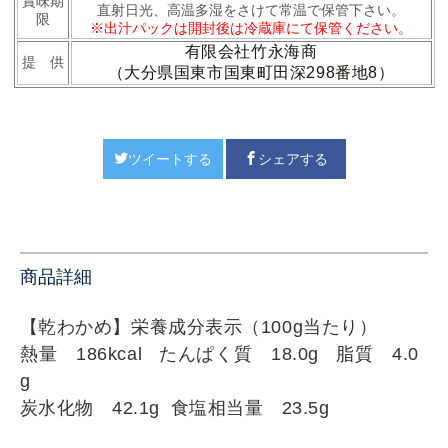
賞味期
直射日光、高温多湿をさけて常温で保管下さい。
限
※出汁パックは開封後は冷蔵庫にて保管ください。
有限会社竹永海商
提 供
（大分県国東市国東町田深298番地8）
ツイートする
シェアする
商品詳細
【乾わかめ】
栄養成分表示（100g当たり）
熱量 186kcal たんぱく質 18.0g 脂質 4.0
g
炭水化物 42.1g 食塩相当量 23.5g