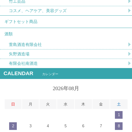
竹工芸品
コスメ、ヘアケア、美容グッズ
ギフトセット商品
酒類
萱島酒造有限会社
矢野酒造場
有限会社南酒造
CALENDAR
カレンダー
2026年08月
日
月
火
水
木
金
土
1
2
3
4
5
6
7
8