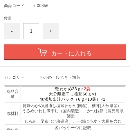
商品コード
k-00856
数量
-
+
カートに入れる
カテゴリー
わかめ・ひじき・海苔
乾わかめ23ｇ×
2袋
商品容
大分県産干し椎茸60ｇ×1
量
無添加出汁パック（6ｇ×10袋）×1
乾燥わかめ/湯通し塩蔵わかめ(国産)、椎茸(大分県産)、
うるめいわし煮干し（国内製造）、かつお節（鹿児島県
原材料
製造）
もろみ、
昆布（北海道産）、一部に小麦・大豆を含む
各パッケージに記載