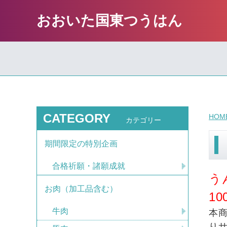
おおいた国東つうはん
CATEGORY
HOM
カテゴリー
期間限定の特別企画
合格祈願・諸願成就
う
お肉（加工品含む）
1
牛肉
本
り