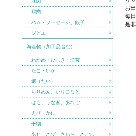
豚肉
お
鶏肉
毎
ハム・ソーセージ、餃子
是
ジビエ
海産物（加工品含む）
わかめ・ひじき・海苔
たこ・いか
鯛（たい）
ちりめん、いりこなど
はも、うなぎ、あなご
えび、かに
干物
あじ、さば、さわら、さごし