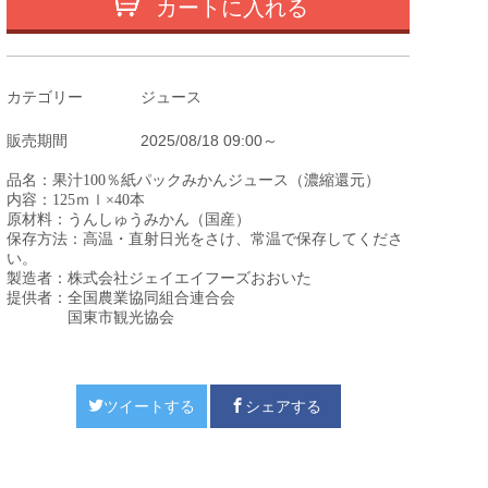
カートに入れる
カテゴリー
ジュース
販売期間
2025/08/18 09:00～
（濃縮還元）
品名：果汁100％紙パックみかんジュース
内容：
125ｍｌ×40本
原材料：うんしゅうみかん（国産）
保存方法：高温・直射日光をさけ、常温で保存してくださ
い。
製造者：株式会社ジェイエイフーズおおいた
提供者：全国農業協同組合連合会
国東市観光協会
ツイートする
シェアする