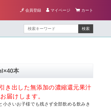
会員登録
マイページ
カート
検索
×40本
引き出した無添加の濃縮還元果汁
0本お届けします。
ｌと小さいお子様でも残さず全部飲める飲みき