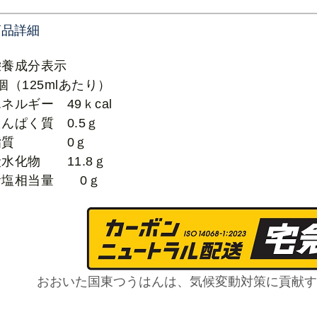
商品詳細
栄養成分表示
個（125mlあたり）
ネルギー 49ｋcal
んぱく質 0.5ｇ
脂質 0ｇ
炭水化物 11.8ｇ
食塩相当量 0ｇ
おおいた国東つうはんは、気候変動対策に貢献す