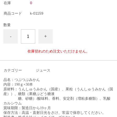
在庫
0
商品コード
k-01159
数量
-
+
在庫切れのため注文いただけません。
カテゴリー
ジュース
品名：つぶつぶみかん
内容：190ｇ×30本
原材料：うんしゅうみかん（国産）、果粒（うんしゅうみかん（国
産））、糖類（果糖ぶどう糖液
糖、砂糖）/酸味料、香料、安定剤（増粘多糖類）、乳酸
カルシウム
賞味期限：製造日から19ヶ月
保存方法：高温・直射日光をさけ、常温で保存してください。