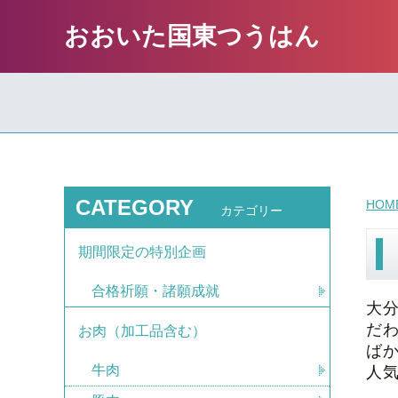
おおいた国東つうはん
CATEGORY
HOM
カテゴリー
期間限定の特別企画
合格祈願・諸願成就
大
だ
お肉（加工品含む）
ば
牛肉
人