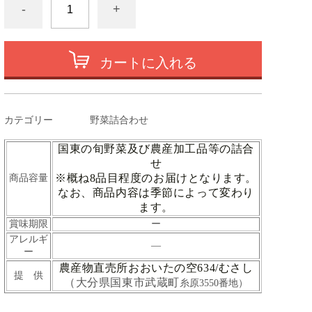
-
+
カートに入れる
カテゴリー
野菜詰合わせ
国東の旬野菜及び農産加工品等の詰合
せ
※概ね8品目程度のお届けとなります。
商品容量
なお、商品内容は季節によって変わり
ます。
ー
賞味期限
アレルギ
―
ー
農産物直売所おおいたの空634/むさし
提 供
（大分県国東市武蔵町
糸原3550番地）