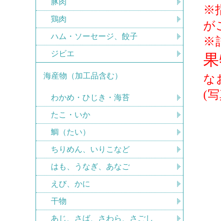
豚肉
※
鶏肉
が
ハム・ソーセージ、餃子
※
ジビエ
果
海産物（加工品含む）
な
(
わかめ・ひじき・海苔
たこ・いか
鯛（たい）
ちりめん、いりこなど
はも、うなぎ、あなご
えび、かに
干物
あじ、さば、さわら、さごし