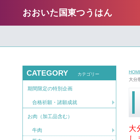
おおいた国東つうはん
CATEGORY
HOM
カテゴリー
大分県
期間限定の特別企画
合格祈願・諸願成就
お肉（加工品含む）
大
牛肉
し