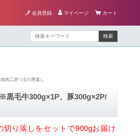
会員登録
マイページ
カート
検索
/炭火焼肉工房つるの恩返し
牛300g×1P、豚300g×2P/
切り落しをセットで900gお届け