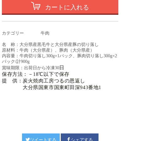
カートに入れる
カテゴリー
牛肉
名 称：大分県産黒毛牛と大分県産豚の切り落し
原材料：牛肉（大分県産）、豚肉（大分県産）
内容量：牛肉切り落し300g×1パック、豚肉切り落し300g×2
パック/計900g
日
賞味期限：出荷日から冷凍30
保存方法：－18℃以下で保存
提 供：炭火焼肉工房つるの恩返し
大分県国東市国東町田深943番地1
ツイートする
シェアする