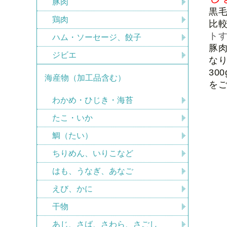
豚肉
黒
鶏肉
比
ト
ハム・ソーセージ、餃子
豚
ジビエ
な
30
海産物（加工品含む）
を
わかめ・ひじき・海苔
たこ・いか
鯛（たい）
ちりめん、いりこなど
はも、うなぎ、あなご
えび、かに
干物
あじ、さば、さわら、さごし