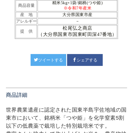
精米5kg×1袋/銘柄(つや姫)
商品容量
※令和7
年産米
産 地
大分県国東市産
アレルギー
－
松尾弘之商店
提 供
（大分県国東市国東町田深47番地）
ツイートする
シェアする
商品詳細
世界農業遺産に認定された国東半島宇佐地域の国
東市において、銘柄米「つや姫」を化学窒素5割
以下の低農薬で栽培した特別栽培米です。