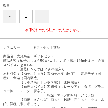
数量
-
+
在庫切れのため注文いただけません。
カテゴリー
ギフトセット商品
商品名：大分県産・ギフトセット
商品内容：柚子こしょう50ｇ×１本、カボス果汁145ml×１本、肉専
スパイス70ｇ×１本
酒蒸しきんつば34ｇ×6個入り
原材料名；【柚子こしょう】青柚子果皮（国産）、青唐辛子（国
産）、食塩（国内製造）
【カボス果汁】カボス果汁（国内製造）
【肉専スパイス】黒胡椒（マレーシア）、食塩、グラニ
ュー糖、ニンニク、唐辛子、
乾燥トマト／調味料（アミノ酸）
【酒蒸しきんつば】酒あん（砂糖、赤生あん、小豆、水
飴、酒種（米、米こうじ、