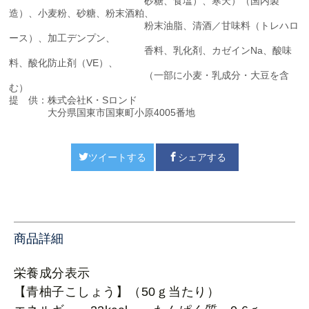
砂糖、食塩）、寒天）（国内製
造）、小麦粉、砂糖、粉末酒粕、
粉末油脂、清酒／甘味料（トレハロ
ース）、加工デンプン、
香料、乳化剤、カゼインNa、酸味
料、酸化防止剤（VE）、
（一部に小麦・乳成分・大豆を含
む）
提 供：株式会社K・Sロンド
大分県国東市国東町小原4005番地
ツイートする
シェアする
商品詳細
栄養成分表示
【青柚子こしょう】（50ｇ当たり）