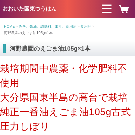
おおいた国東つうはん
HOME
みそ、醤油、調味料、出汁、食用油
食用油
河野農園のえごま油105g×1本
河野農園のえごま油105g×1本
栽培期間中農薬・化学肥料不
使用
大分県国東半島の高台で栽培
純正一番油えごま油105g古式
圧力しぼり