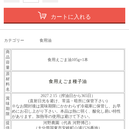
カートに入れる
カテゴリー
食用油
商
品
食用えごま油105g×1本
容
量
原
材
食用えごま種子油
料
名
2027.2.15（搾油日から365日）
賞
(直射日光を避け、
常温・暗所に保管下さい)
味
※なお開封後は賞味期限にかかわらず冷蔵庫に保管し、お早
期
めにお召し上がり下さい。本品は熱に弱く、酸化し易い特性
限
があります。加熱等の使用は避けて下さい。
提
河野農園（代表 河野博己）
）
供
（大分県国東市安岐町山浦1526番地