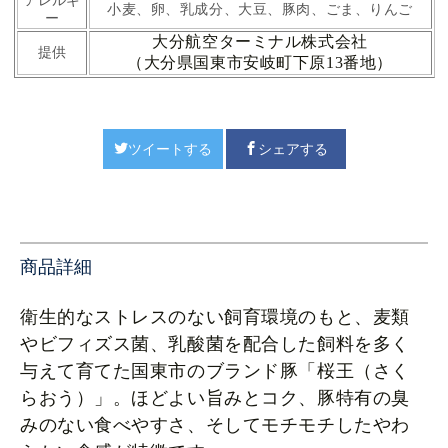
アレルギ
小麦、卵、乳成分、大豆、豚肉、ごま、りんご
ー
大分航空ターミナル株式会社
提供
（大分県国東市安岐町下原13番地）
ツイートする
シェアする
商品詳細
衛生的なストレスのない飼育環境のもと、麦類
やビフィズス菌、乳酸菌を配合した飼料を多く
与えて育てた国東市のブランド豚「桜王（さく
らおう）」。ほどよい旨みとコク、豚特有の臭
みのない食べやすさ、そしてモチモチしたやわ