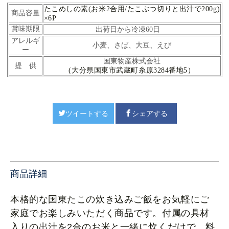
たこめしの素(お米2合用/たこぶつ切りと出汁で200g)
商品容量
×6P
賞味期限
出荷日から冷凍60日
アレルギ
小麦、さば、大豆、えび
ー
国東物産株式会社
提 供
(大分県国東市武蔵町糸原3284番地5）
ツイートする
シェアする
商品詳細
本格的な国東たこの炊き込みご飯をお気軽にご
家庭でお楽しみいただく商品です。付属の具材
入りの出汁を2合のお米と一緒に炊くだけで、料