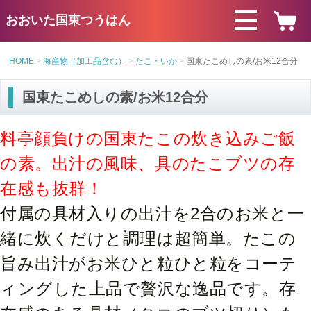
おおいた国東つうはん
HOME
海産物（加工品含む）
たこ・いか
国東たこめしの素/お米12合分
国東たこめしの素/お米12合分
料亭顔負けの国東たこの炊き込みご飯
の素。出汁の風味、具のたこブツの存
在感も抜群！
付属の具材入りの出汁を2合のお米と一
緒に炊くだけと調理は超簡単。たこの
旨み出汁がお米ひと粒ひと粒をコーテ
ィングした上品で贅沢な逸品です。存