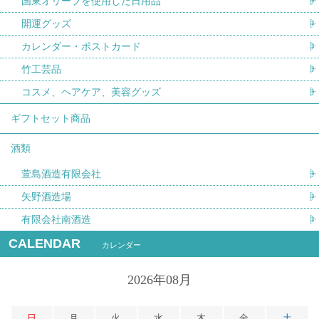
国東オリーブを使用した日用品
開運グッズ
カレンダー・ポストカード
竹工芸品
コスメ、ヘアケア、美容グッズ
ギフトセット商品
酒類
萱島酒造有限会社
矢野酒造場
有限会社南酒造
CALENDAR
カレンダー
2026年08月
日
月
火
水
木
金
土