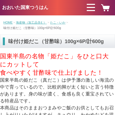
おおいた国東つうはん
HOME
海産物（加工品含む）
たこ・いか
味付け姫だこ（甘酢味）100g×6P/計600g
味付け姫だこ（甘酢味）100g×6P/計600g
国東半島の名物「姫だこ」をひと口大
にカットして
食べやすく
甘酢味で仕上げました！
国東半島の姫だこ（真だこ）は伊予灘の激しい海流の
中で育っているので、比較的脚が太く短いと言う特徴
があります。身の味が濃く、食感も良く重宝されてい
る特産品です。
本商品はそのままおつまみやご飯のお供としてもお召
し上がりいただけますが、キュウリ、わかめなどを混