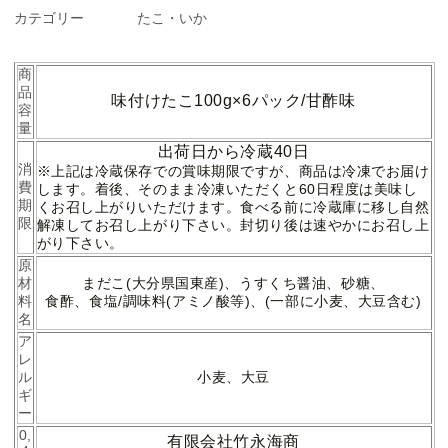
カテゴリー
たこ・いか
商
品
味付けたこ100g×6パック/甘酢味
容
量
出荷日から冷蔵40日
消
※上記は冷蔵保存での賞味期限ですが、商品は冷凍でお届け
費
します。着後、そのまま冷凍いただくと60日程度は美味し
期
くお召し上がりいただけます。食べる前に冷蔵庫に移し自然
限
解凍してお召し上がり下さい。封切り後は速やかにお召し上
がり下さい。
原
材
まだこ(大分県国東産)、うすくち醤油、砂糖、
料
食酢、食塩/
調味料(アミノ酸等)、(一部に小麦、大豆含む)
名
ア
レ
ル
小麦、大豆
ギ
ー
0,
有限会社竹永海商