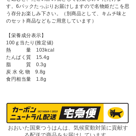
す。
6パックたっぷりお届けしますので名物姫だこを思
う存分お楽しみ下さい。
（別商品として、キムチ味と
のセット商品などもご用意しています）
【栄養成分表示】
100ｇ当たり(推定値)
熱 量 103kcal
たんぱく質 15.4g
脂 質 0.3g
炭 水 化 物 9.8g
食円相当量 1.8g
おおいた国東つうはんは、気候変動対策に貢献す
る配送で商品をお届けしています。