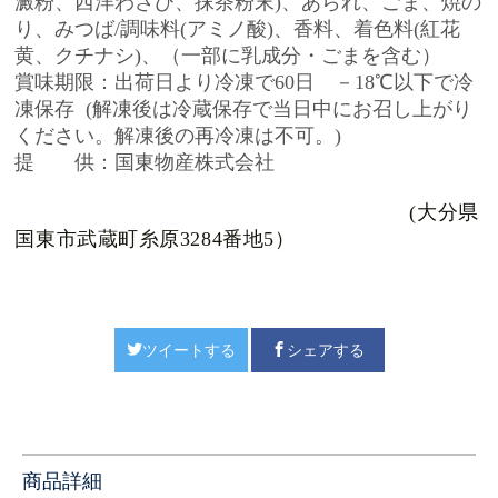
澱粉、西洋わさび、抹茶粉末)、あられ、ごま、焼の
り、みつば/調味料(アミノ酸)、香料、着色料(紅花
黄、クチナシ)、（一部に乳成分・ごまを含む）
賞味期限：出荷日より冷凍で60日
－18℃以下で冷
凍保存
(解凍後は冷蔵保存で当日中にお召し上がり
ください。
解凍後の再冷凍は不可。)
提 供：
国東物産株式会社
(大分県
国東市武蔵町糸原3284番地5）
ツイートする
シェアする
商品詳細