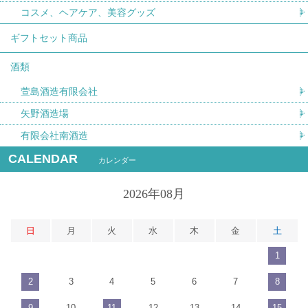
コスメ、ヘアケア、美容グッズ
ギフトセット商品
酒類
萱島酒造有限会社
矢野酒造場
有限会社南酒造
CALENDAR
カレンダー
2026年08月
日
月
火
水
木
金
土
1
2
3
4
5
6
7
8
9
10
11
12
13
14
15