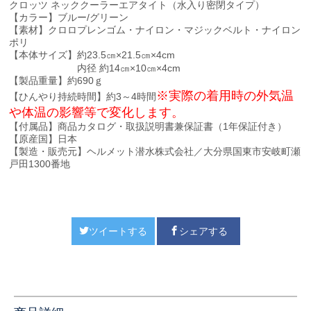
クロッツ ネッククーラーエアタイト（水入り密閉タイプ）
【カラー】ブルー/グリーン
【素材】クロロプレンゴム・ナイロン・マジックベルト・ナイロン
ポリ
【本体サイズ】約23.5㎝×21.5㎝×4cm
内径 約14㎝×10㎝×4cm
【製品重量】約690ｇ
※実際の着用時の外気温
【ひんやり持続時間】約3～4時間
や体温の影響等で変化します。
【付属品】商品カタログ・取扱説明書兼保証書（1年保証付き）
【原産国】日本
【製造・販売元】ヘルメット潜水株式会社／大分県国東市安岐町瀬
戸田1300番地
ツイートする
シェアする