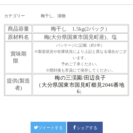
カテゴリー
梅干し、漬物
商品容量
梅干し 1.5kg(2パック）
原材料名
梅(大分県国東市国見町産)、
塩
パッケージに記載（約1年）
※製造状況や在庫状況により上記と異なる場合がござ
賞味期
います。
限
予めご了承ください。
※開封後も常温にて保存してください。
梅の三渓園/田辺良子
提供(製造
（大分県国東市国見町櫛見2046番地
者)
6
）
ツイートする
シェアする