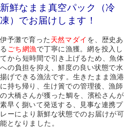
新鮮なまま真空パック（冷
凍）でお届けします！
伊予灘で育った
天然マダイ
を、歴史あ
る
ごち網漁
で丁寧に漁獲。
網を投入し
てから短時間で引き上げるため、魚体
への負担を抑え、
鮮度の良い状態で水
揚げできる漁法です。生きたまま漁港
に持ち帰り、生け簀での管理後、
漁師
の大橋さんが獲った鯛を、濱松さんが
素早く捌いて発送する、見事な連携プ
レーに
より新鮮な状態でのお届けが可
能となりました。