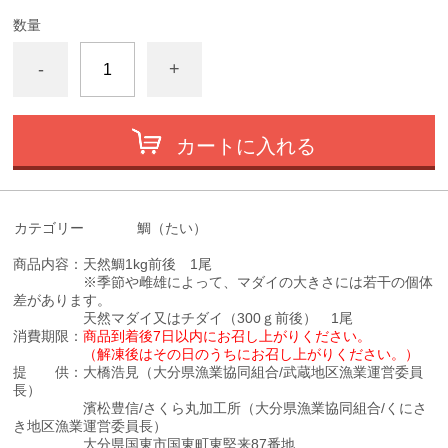
数量
-
+
カートに入れる
カテゴリー
鯛（たい）
商品内容：天然鯛1kg前後 1尾
※季節や雌雄によって、マダイの大きさには若干の個体
差があります。
天然マダイ又はチダイ（300ｇ前後） 1尾
消費期限：
商品到着後7日以内にお召し上がりください。
（解凍後はその日のうちにお召し上がりください。）
提 供：大橋浩見（大分県漁業協同組合/武蔵地区漁業運営委員
長）
濱松豊信/さくら丸加工所（大分県漁業協同組合/くにさ
き地区漁業運営委員長）
大分県国東市国東町東堅来87番地