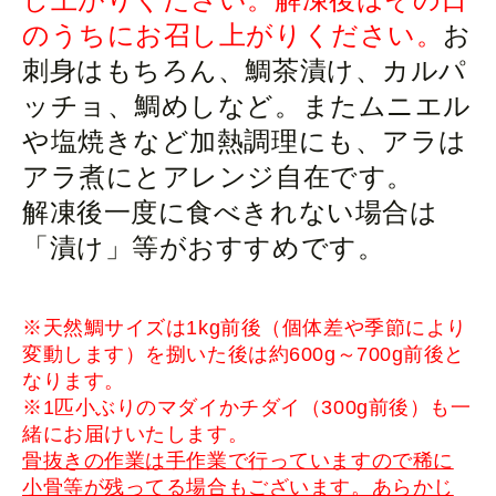
のうちにお召し上がりください。
お
刺身はもちろん、鯛茶漬け、カルパ
ッチョ、鯛めしなど。またムニエル
や塩焼きなど加熱調理にも、アラは
アラ煮にとアレンジ自在です。
解凍後一度に食べきれない場合は
「漬け」等がおすすめです。
※天然鯛サイズは1kg前後（個体差や季節により
変動します）を捌いた後は約600g～700g前後と
なります。
※1匹小ぶりのマダイかチダイ（300g前後）も一
緒にお届けいたします。
骨抜きの作業は
手作業で行っていますので稀に
小骨等が残ってる場合もございます。あらかじ