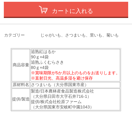
カートに入れる
カテゴリー
じゃがいも、さつまいも、里いも、菊いも
追熟紅はるか
90ｇ×4袋
追熟ふくむらさき
商品容量
80ｇ×4袋
※賞味期限が5か月以上のものをお送りします。
※直射日光、高温多湿を避け保存
原材料名
さつまいも（大分県国東市産）
製造/日本農林産食品製造株式会社
（大分県日田市大字石井716-1）
提供/製造
提供/株式会社松原ファーム
（大分県国東市安岐町中園1043）