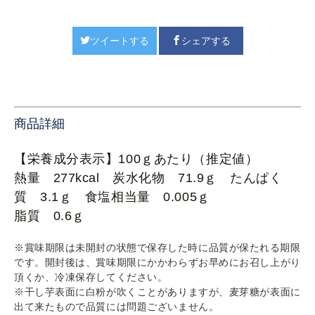
ツイートする
シェアする
商品詳細
【栄養成分表示】100ｇあたり（推定値）
熱量 277kcal 炭水化物 71.9ｇ たんぱく
質 3.1ｇ 食塩相当量 0.005ｇ
脂質 0.6ｇ
※
賞味期限は未開封の状態で保存した時に品質が保たれる期限
です。開封後は、賞味期限にかかわらずお早めにお召し上がり
頂くか、冷凍保存してください。
※干し芋表面に白粉が吹くことがありますが、麦芽糖が表面に
出て来たもので品質には問題ございません。