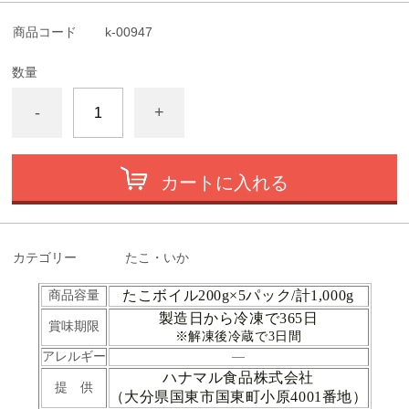
商品コード
k-00947
数量
-
+
カートに入れる
カテゴリー
たこ・いか
たこボイル200g×5パック/計1,000g
商品容量
製造日から冷凍で365日
賞味期限
※解凍後冷蔵で3日間
アレルギー
―
ハナマル食品株式会社
提 供
（大分県国東市国東町小原4001番地）