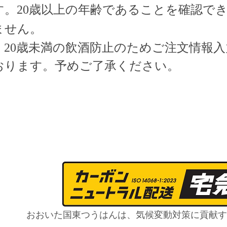
す。
20歳以上の年齢であることを確認で
ません。
20歳未満の飲酒防止のためご注文情報入
おります。予めご了承ください
。
おおいた国東つうはんは、気候変動対策に貢献す