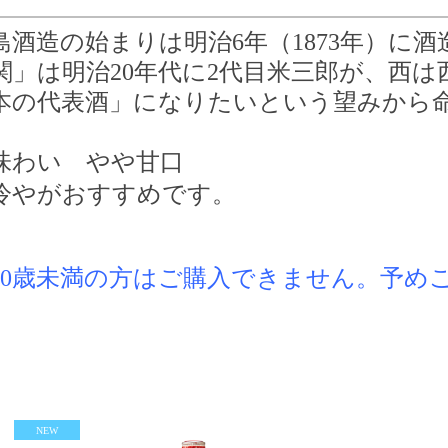
島酒造の始まりは明治6年（1873年）に
関」は明治20年代に2代目米三郎が、西
本の代表酒」になりたいという望みから
味わい やや甘口
冷やがおすすめです。
20歳未満の方はご購入できません。予め