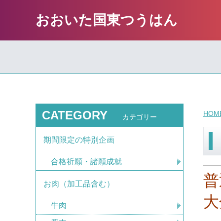
おおいた国東つうはん
CATEGORY
HOM
カテゴリー
期間限定の特別企画
合格祈願・諸願成就
普
お肉（加工品含む）
大
牛肉