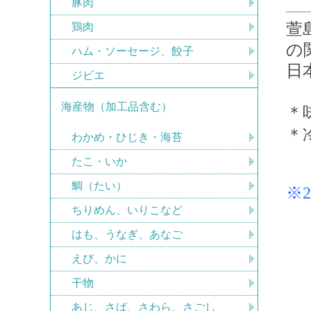
豚肉
萱
鶏肉
の
ハム・ソーセージ、餃子
日
ジビエ
海産物（加工品含む）
＊
＊
わかめ・ひじき・海苔
たこ・いか
鯛（たい）
※
ちりめん、いりこなど
はも、うなぎ、あなご
えび、かに
干物
あじ、さば、さわら、さごし