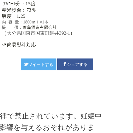
ｱﾙｺｰﾙ分：15度
精米歩合：73％
酸度：1.25
内 容 量：1800ｍｌ×1本
提 供：
萱島酒造有限会社
（
大分県国東市国東町綱井392-1
）
※簡易熨斗対応
ツイートする
シェアする
法律で禁止されています。
妊娠中
悪影響を与えるおそれがありま