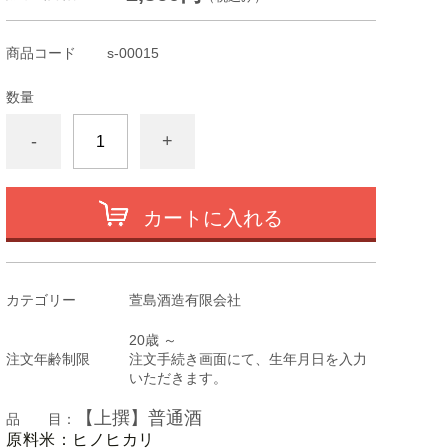
商品コード
s-00015
数量
-
+
カートに入れる
カテゴリー
萱島酒造有限会社
20歳 ～
注文年齢制限
注文手続き画面にて、生年月日を入力
いただきます。
【上撰】普通酒
品 目：
原料米：ヒノヒカリ