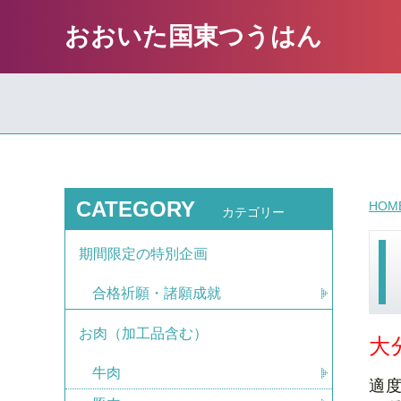
おおいた国東つうはん
CATEGORY
HOM
カテゴリー
期間限定の特別企画
合格祈願・諸願成就
お肉（加工品含む）
大
牛肉
適