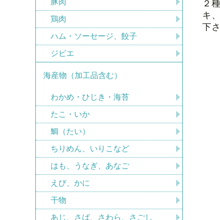
豚肉
２
キ
鶏肉
下
ハム・ソーセージ、餃子
ジビエ
海産物（加工品含む）
わかめ・ひじき・海苔
たこ・いか
鯛（たい）
ちりめん、いりこなど
はも、うなぎ、あなご
えび、かに
干物
あじ、さば、さわら、さごし