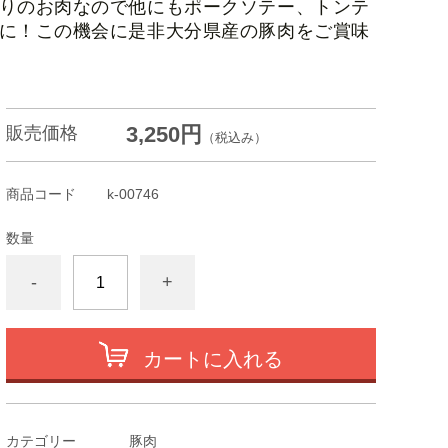
りのお肉なので他にもポークソテー、トンテ
に！
この機会に是非大分県産の豚肉をご賞味
3,250円
販売価格
（税込み）
商品コード
k-00746
数量
-
+
カートに入れる
カテゴリー
豚肉