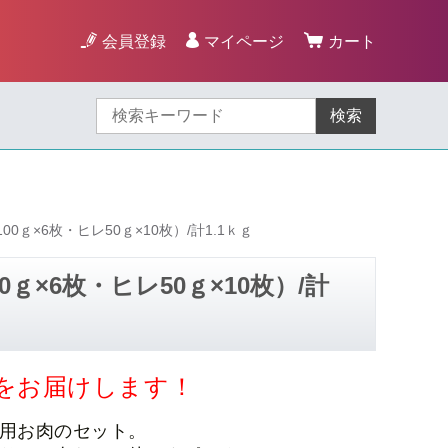
会員登録
マイページ
カート
検索
ｇ×6枚・ヒレ50ｇ×10枚）/計1.1ｋｇ
×6枚・ヒレ50ｇ×10枚）/計
をお届けします！
用お肉のセット。