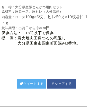
名 称：大分県産豚とんかつ用肉セット
原材料：豚ロース、豚ヒレ（大分県産）
1
00g×6枚、ヒレ50ｇ×10枚/計1.1
内容量：ロース
ｋg
日
賞味期限：出荷日から冷凍30
保存方法：－18℃以下で保存
提 供：炭火焼肉工房つるの恩返し
大分県国東市国東町田深943番地1
ツイートする
シェアする