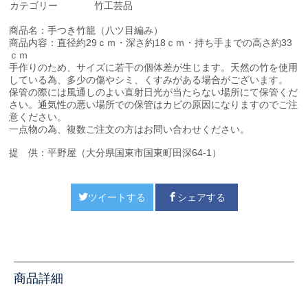
カテゴリー
竹工芸品
商品名：手つき竹籠（八ツ目編み）
商品内容：直径約29ｃｍ・深さ約18ｃｍ・持ち手までの高さ約33
ｃｍ
手作りのため、サイズに若干の個体差が生じます。天然の竹を使用
している為、多少の
傷やシミ、くすみがある場合がございます。
保管の際には風通しのよい直射日光が当た
らない場所にて保管くだ
さい。通気性の悪い場所での保管はカビの原因になりますので
ご注
意ください。
一点物の為、複数ご注文の方はお問い合わせください。
提 供：平野屋（大分県国東市国東町田深64-1）
ツイートする
シェアする
商品詳細