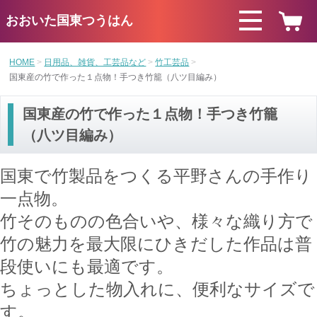
おおいた国東つうはん
HOME
日用品、雑貨、工芸品など
竹工芸品
国東産の竹で作った１点物！手つき竹籠（八ツ目編み）
国東産の竹で作った１点物！手つき竹籠
（八ツ目編み）
国東で竹製品をつくる平野さんの手作り
一点物。
竹そのものの色合いや、様々な織り方で
竹の魅力を最大限にひきだした作品は
普
段使いにも最適です。
ちょっとした物入れに、便利なサイズで
す。